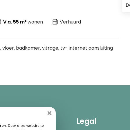
D
V.a. 55 m²
wonen
Verhuurd
vloer, badkamer, vitrage, tv- internet aansluiting
×
dige links
Legal
ren. Door onze website te