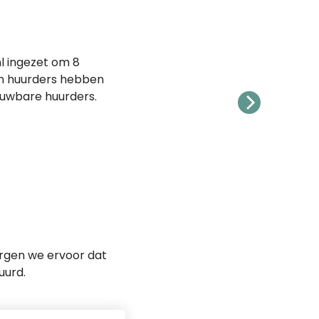
 ingezet om 8
an huurders hebben
ouwbare huurders.
orgen we ervoor dat
uurd.